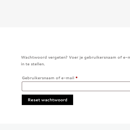
Wachtwoord vergeten? Voer je gebruikersnaam of e-ma
in te stellen.
Vereist
Gebruikersnaam of e-mail
*
Reset wachtwoord