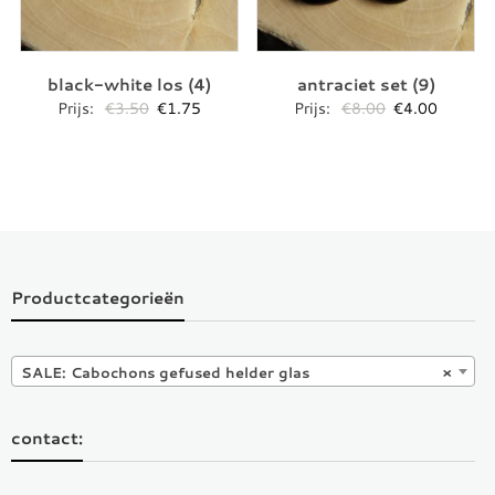
black-white los (4)
antraciet set (9)
Oorspronkelijke
Huidige
Oorspronkelij
Huidige
Prijs:
€
3.50
€
1.75
Prijs:
€
8.00
€
4.00
prijs
prijs
prijs
prijs
was:
is:
was:
is:
€3.50.
€1.75.
€8.00.
€4.00.
Productcategorieën
SALE: Cabochons gefused helder glas
×
contact: