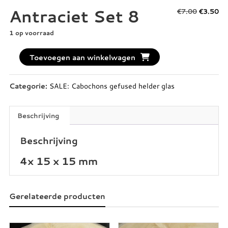
Antraciet Set 8
Oorspro
Hu
€
7.00
€
3.50
prijs
pri
1 op voorraad
was:
is:
€7.00.
€3
antraciet
Toevoegen aan winkelwagen
set
8
Categorie:
SALE: Cabochons gefused helder glas
aantal
Beschrijving
Beschrijving
4x 15 x 15 mm
Gerelateerde producten