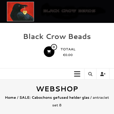
Ga
naar
de
inhoud
Black Crow Beads
0
TOTAAL
€0.00
WEBSHOP
Home
/
SALE: Cabochons gefused helder glas
/ antraciet
set 8