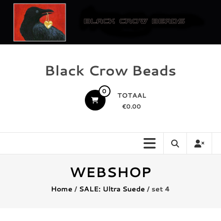
Ga
naar
de
inhoud
Black Crow Beads
0
TOTAAL
€0.00
WEBSHOP
Home
/
SALE: Ultra Suede
/ set 4