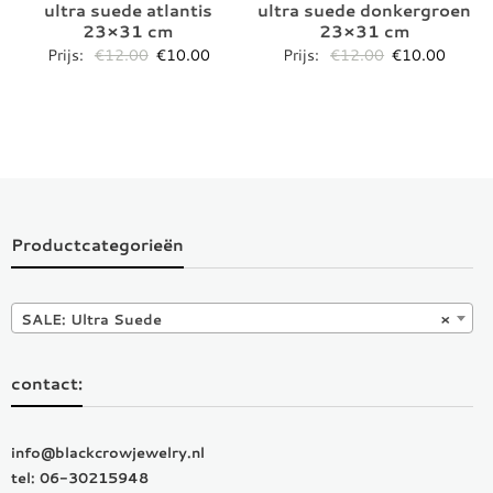
ultra suede atlantis
ultra suede donkergroen
23×31 cm
23×31 cm
Oorspronkelijke
Huidige
Oorspronkelij
Huidig
Prijs:
€
12.00
€
10.00
Prijs:
€
12.00
€
10.00
prijs
prijs
prijs
prijs
was:
is:
was:
is:
€12.00.
€10.00.
€12.00.
€10.0
Productcategorieën
SALE: Ultra Suede
×
contact:
info@blackcrowjewelry.nl
tel: 06-30215948