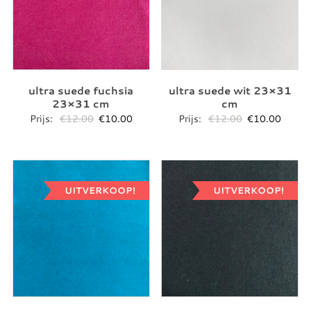
ultra suede fuchsia
ultra suede wit 23×31
23×31 cm
cm
Oorspronkelijke
Huidige
Oorspronkelij
Huidig
Prijs:
€
12.00
€
10.00
Prijs:
€
12.00
€
10.00
prijs
prijs
prijs
prijs
was:
is:
was:
is:
€12.00.
€10.00.
€12.00.
€10.0
UITVERKOOP!
UITVERKOOP!